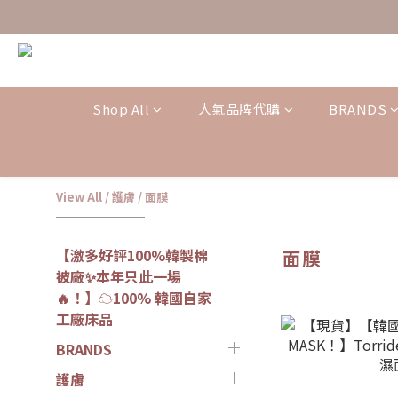
Shop All
人氣品牌代購
BRANDS
View All
/
護膚
/
面膜
【激多好評100%韓製棉
面膜
被廠✨本年只此一場
🔥！】☁️100% 韓國自家
工廠床品
BRANDS
護膚