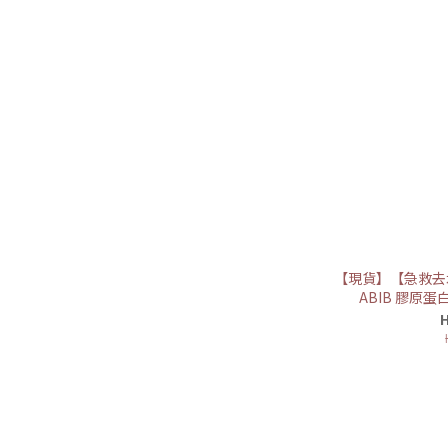
【現貨】【急救去
ABIB 膠原蛋
H