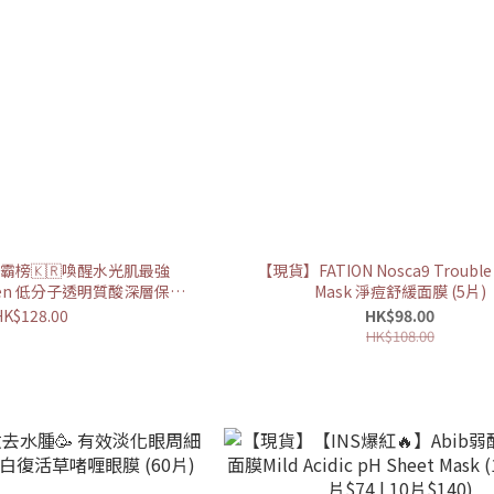
霸榜🇰🇷喚醒水光肌最強
【現貨】FATION Nosca9 Trouble
iden 低分子透明質酸深層保濕
Mask 淨痘舒緩面膜 (5片)
面膜 (10片)
HK$128.00
HK$98.00
HK$108.00