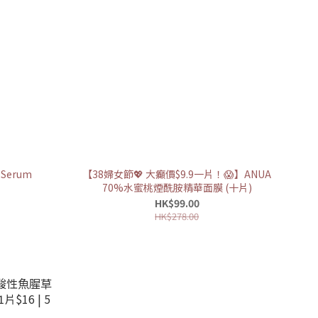
 Serum
【38婦女節💖 大癲價$9.9一片！😱】ANUA
70%水蜜桃煙酰胺精華面膜 (十片)
HK$99.00
HK$278.00