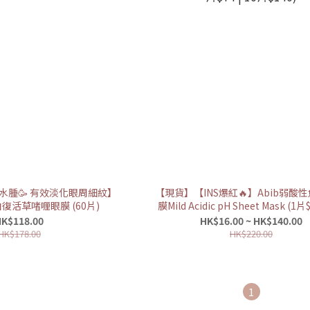
水腫🥳 有效淡化眼周細紋】
【現貨】【INS爆紅🔥】Abib弱酸
白復活草啫喱眼膜 (60片)
膜Mild Acidic pH Sheet Mask (1片$
$74 | 10片$140)
K$118.00
HK$16.00 ~ HK$140.00
HK$178.00
HK$220.00
1