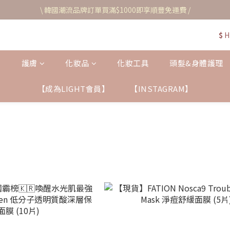
\ 韓國潮流品牌訂單買滿$1000即享順豐免運費 /
$
H
護膚
化妝品
化妝工具
頭髮&身體護理
【成為LIGHT會員】
【INSTAGRAM】