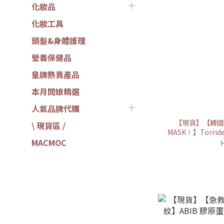
化妝品
化妝工具
頭髮&身體護理
營養保健品
皇牌熱賣產品
本月闆娘精選
人氣品牌代購
【現貨】【韓國
\ 現貨區 /
MASK！】Torr
MACMOC