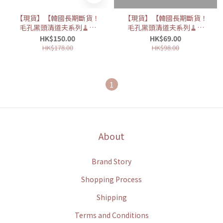
【現貨】【韓國長期斷貨！
【現貨】【韓國長期斷貨！
毛孔黑頭清道夫系列🧹】
毛孔黑頭清道夫系列🧹】
ilso 溫和舒緩粉刺導出液150
ilso 人體工學去黑頭鏟 (附雙
HK$150.00
HK$69.00
毫升 (附化妝棉40pcs)
頭棉花棒10pcs)
HK$178.00
HK$98.00
1
About
Brand Story
Shopping Process
Shipping
Terms and Conditions