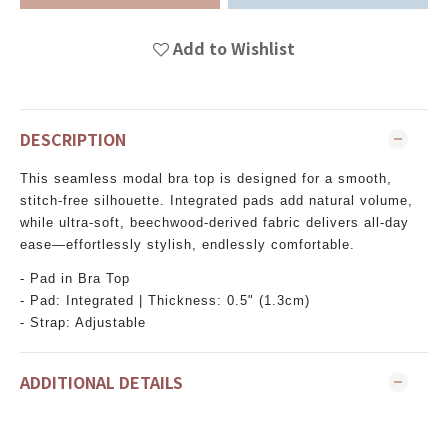
Add to Wishlist
DESCRIPTION
This seamless modal bra top is designed for a smooth,
stitch-free silhouette. Integrated pads add natural volume,
while ultra-soft, beechwood-derived fabric delivers all-day
ease—effortlessly stylish, endlessly comfortable.
- Pad in Bra Top
- Pad: Integrated | Thickness: 0.5" (1.3cm)
- Strap: Adjustable
ADDITIONAL DETAILS