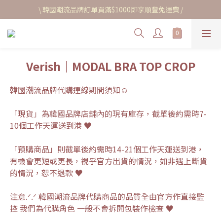
\ 韓國潮流品牌訂單買滿$1000即享順豐免運費 /
Verish｜MODAL BRA TOP CROP
韓國潮流品牌代購連線期間須知☺︎
「現貨」為韓國品牌店舖內的現有庫存，截單後約需時7-
10個工作天運送到港 ♥
「預購商品」則截單後約需時14-21個工作天運送到港，
有機會更短或更長，視乎官方出貨的情況，如非遇上斷貨
的情況，恕不退款 ♥
注意.ᐟ.ᐟ 韓國潮流品牌代購商品的品質全由官方作直接監
控 我們為代購角色 一般不會拆開包裝作檢查 ♥