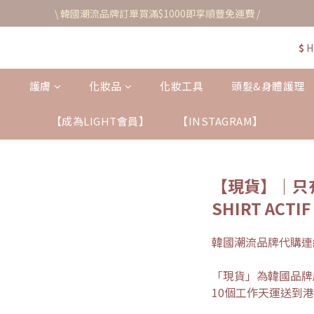
\ 韓國潮流品牌訂單買滿$1000即享順豐免運費 /
$
H
護膚
化妝品
化妝工具
頭髮&身體護理
【成為LIGHT會員】
【INSTAGRAM】
【現貨】｜只有
SHIRT ACTI
韓國潮流品牌代購連
「現貨」為韓國品牌
10個工作天運送到港