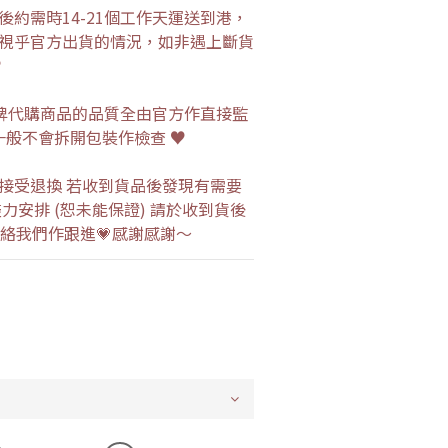
約需時14-21個工作天運送到港，
視乎官方出貨的情況，如非遇上斷貨
♥
流品牌代購商品的品質全由官方作直接監
一般不會拆開包裝作檢查 ♥
接受退換 若收到貨品後發現有需要
力安排 (恕未能保證) 請於收到貨後
p 聯絡我們作跟進💗感謝感謝～