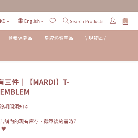
KD
English
Search Products
營養保健品
皇牌熱賣產品
\ 現貨區 /
BUY NOW
三件｜【MARDI】T-
F EMBLEM
線期間須知☺︎
店舖內的現有庫存，截單後約需時7-
 ♥