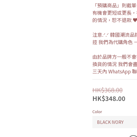
「預購商品」則截單後
有機會更短或更長，
的情況，恕不退款 
注意.ᐟ.ᐟ 韓國潮
控 我們為代購角色 
由於品牌方一般不會
換貨的情況 我們會盡
三天內 WhatsAp
HK$368.00
HK$348.00
Color