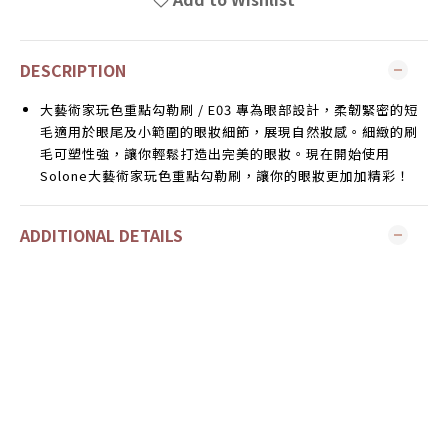
DESCRIPTION
大藝術家玩色重點勾勒刷 / E03 專為眼部設計，柔韌緊密的短
毛適用於眼尾及小範圍的眼妝細節，展現自然妝感。細緻的刷
毛可塑性強，讓你輕鬆打造出完美的眼妝。現在開始使用
Solone大藝術家玩色重點勾勒刷，讓你的眼妝更加加精彩！
ADDITIONAL DETAILS