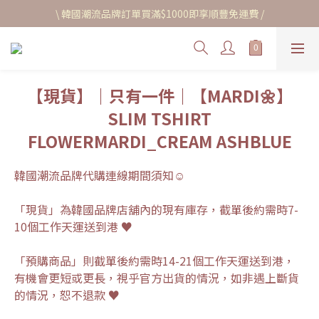
\ 韓國潮流品牌訂單買滿$1000即享順豐免運費 /
【現貨】｜只有一件｜【MARDI🌼】
SLIM TSHIRT
FLOWERMARDI_CREAM ASHBLUE
韓國潮流品牌代購連線期間須知☺︎
「現貨」為韓國品牌店舖內的現有庫存，截單後約需時7-
10個工作天運送到港 ♥
「預購商品」則截單後約需時14-21個工作天運送到港，
有機會更短或更長，視乎官方出貨的情況，如非遇上斷貨
的情況，恕不退款 ♥