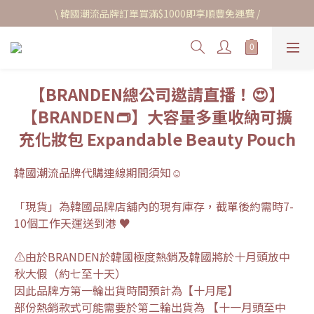
\ 韓國潮流品牌訂單買滿$1000即享順豐免運費 /
【BRANDEN總公司邀請直播！😍】
【BRANDEN👝】大容量多重收納可擴
充化妝包 Expandable Beauty Pouch
韓國潮流品牌代購連線期間須知☺︎
「現貨」為韓國品牌店舖內的現有庫存，截單後約需時7-
10個工作天運送到港 ♥
⚠️由於BRANDEN於韓國極度熱銷及韓國將於十月頭放中
秋大假（約七至十天）
因此品牌方第一輪出貨時間預計為【十月尾】
部份熱銷款式可能需要於第二輪出貨為 【十一月頭至中