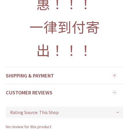
惠！！！
一律到付寄
出！！！
SHIPPING & PAYMENT
CUSTOMER REVIEWS
No review for this product