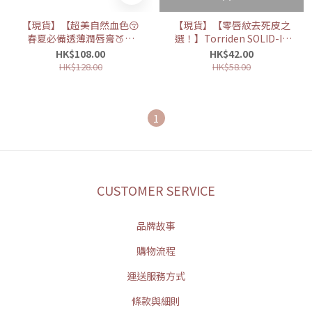
【現貨】【超美自然血色😚
【現貨】【零唇紋去死皮之
春夏必備透薄潤唇膏🍑】
選！】Torriden SOLID-IN
Hersteller 純素潤唇膏
Ceramide Lip Essence 神
HK$108.00
HK$42.00
經醯胺純素唇部精華
HK$128.00
HK$58.00
1
CUSTOMER SERVICE
品牌故事
購物流程
運送服務方式
條款與細則