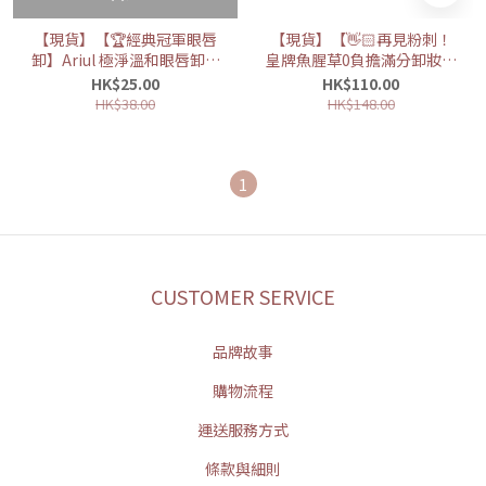
【現貨】【🏆經典冠軍眼唇
【現貨】【👋🏻再見粉刺！
卸】Ariul 極淨溫和眼唇卸妝
皇牌魚腥草0負擔滿分卸妝油
棉 30片裝
🪴】（使用有效期至2026年
HK$25.00
HK$110.00
10月）ANUA 魚腥草溶解黑
HK$38.00
HK$148.00
頭粉刺清毛孔卸妝油
1
CUSTOMER SERVICE
品牌故事
購物流程
運送服務方式
條款與細則