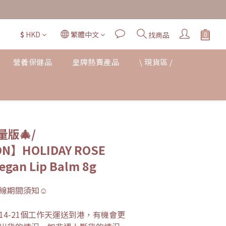
$
HKD
繁體中文
找商品
營養保健品
皇牌熱賣產品
\ 現貨區 /
立即購買
量版🎄/
ON】HOLIDAY ROSE
egan Lip Balm 8g
線期間須知☺︎
4-21個工作天運送到港，有機會更