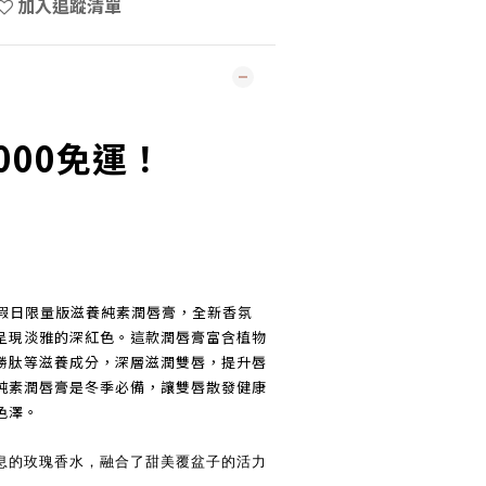
加入追蹤清單
000免運！
新推出假日限量版滋養純素潤唇膏，全新香氛
呈現淡雅的深紅色。這款潤唇膏富含植物
勝肽等滋養成分，深層滋潤雙唇，提升唇
純素潤唇膏是冬季必備，讓雙唇散發健康
色澤。
息的玫瑰香水，融合了甜美覆盆子的活力