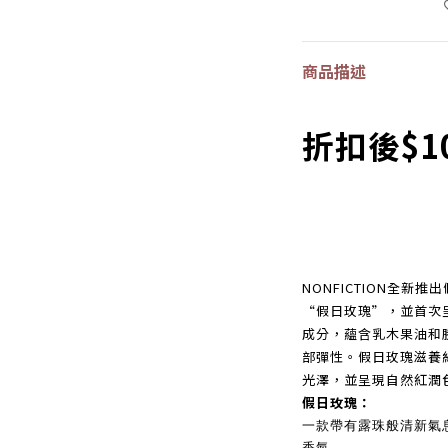
商品描述
折扣後$1
NONFICTION全
“假日玫瑰”，並首次
成分，蘊含乳木果油和
部彈性。假日玫瑰滋養
光澤，並呈現自然紅潤
假日玫瑰：
一款帶有露珠般清新氣
香氣。