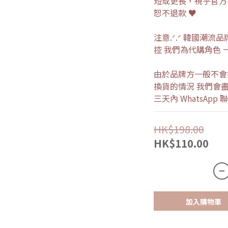
短或更長，視乎官方
恕不退款 ♥
注意.ᐟ.ᐟ 韓國潮
控 我們為代購角色 
由於品牌方一般不會
換貨的情況 我們會盡
三天內 WhatsAp
HK$198.00
HK$110.00
加入購物車