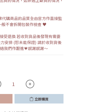
出貨的情況，如非遇上斷貨的情況，
流品牌代購商品的品質全由官方作直接監
一般不會拆開包裝作檢查 ♥
接受退換 若收到貨品後發現有需要
力安排 (恕未能保證) 請於收到貨後
p 聯絡我們作跟進💗感謝感謝～
立即購買