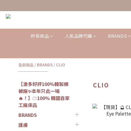
所有商品
人氣品牌代購
BRANDS
全部商品
/
BRANDS
/
CLIO
【激多好評100%韓製棉
CLIO
被廠✨本年只此一場
🔥！】☁️100% 韓國自家
工廠床品
BRANDS
護膚