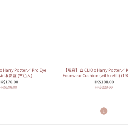
Harry Potter🪄 Pro Eye
【現貨】🔮 CLIO x Harry Potter🪄 Ki
 Air 眼影盤 (三色入)
Founwear Cushion (with refill) (19C // 21C //
21N)
K$178.00
HK$188.00
HK$198.00
HK$228.00
1