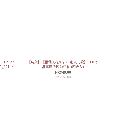
ll Cover
【現貨】【唇釉天花板🎖IVE俞真同款】CLIO水
晶亮澤玫瑰油唇釉 (四色入)
HK$49.00
HK$168.00