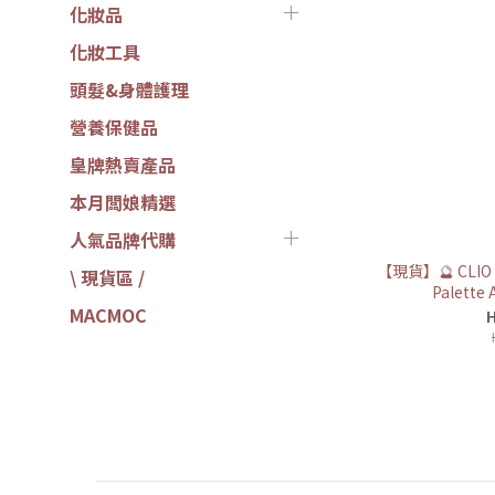
化妝品
化妝工具
頭髮&身體護理
營養保健品
皇牌熱賣產品
本月闆娘精選
人氣品牌代購
【現貨】🔮 CLIO x 
\ 現貨區 /
Palette
MACMOC
H