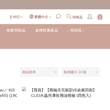
$
HKD
繁體中文
找商品
營養保健品
皇牌熱賣產品
\ 現貨區 /
商品排序
每頁顯示 24 個