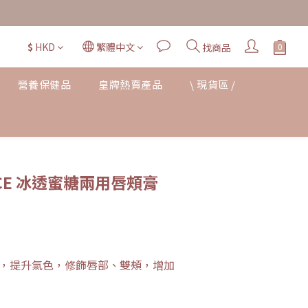
$
HKD
繁體中文
找商品
營養保健品
皇牌熱賣產品
\ 現貨區 /
立即購買
CE 冰透蜜糖兩用唇頰膏
，提升氣色，修飾唇部、雙頰，增加