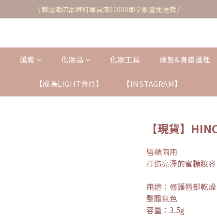
\ 韓國潮流品牌訂單買滿$1000即享順豐免運費 /
護膚
化妝品
化妝工具
頭髮&身體護理
【成為LIGHT會員】
【INSTAGRAM】
【現貨】HIN
唇頰兩用
打造亮澤的蜜糖妝容
用途：修護唇部乾燥
整體氣色
容量：3.5g