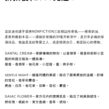
這款迷你護手霜將
NONFICTION
三款標誌性香氛——檀香奶油、
柔夜和癒創木花——濃縮於便攜的30毫升軟管中，是日常必備的保
濕佳品。無論是送給摯愛之人，或是犒賞自己，都是貼心的禮物。
－寧靜慵懶的時刻，以香根草、檀香和新鮮小荳
SANTAL CREAM
蔻的和諧交融為一體高潮。
檀香、香根草、無花果、小荳蔻、薑、佛手柑。
GENTLE NIGHT－雌雄同體的美感，融合了甜美麂皮的溫暖、舒緩
的雪松、香草和麝香。
麂皮、白茶、無花果、苔蘚、雪松、麝香。
－東方花卉的煙燻氣息，融合了純真與感性。
GAIAC FLOWER
野玫瑰、癒創木、東方香調、香草、琥珀。