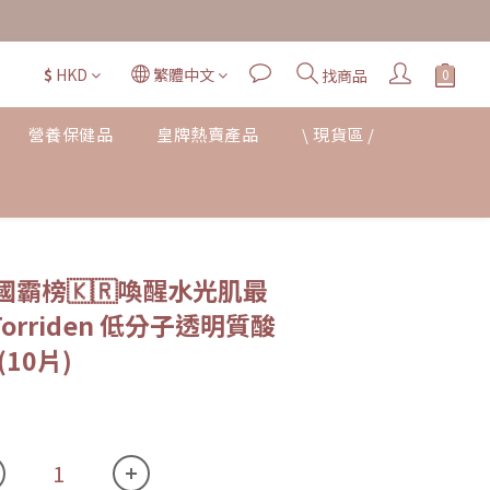
$
HKD
繁體中文
找商品
營養保健品
皇牌熱賣產品
\ 現貨區 /
立即購買
霸榜🇰🇷喚醒水光肌最
orriden 低分子透明質酸
10片)