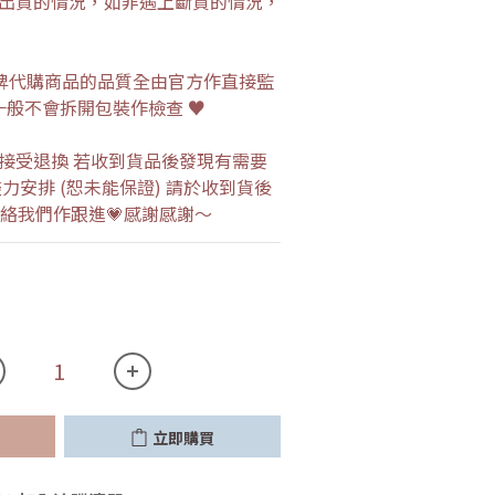
出貨的情況，如非遇上斷貨的情況，
流品牌代購商品的品質全由官方作直接監
一般不會拆開包裝作檢查 ♥
接受退換 若收到貨品後發現有需要
力安排 (恕未能保證) 請於收到貨後
p 聯絡我們作跟進💗感謝感謝～
立即購買