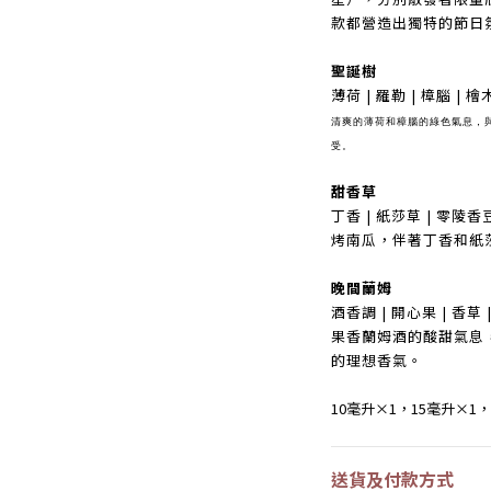
款都營造出獨特的節日
聖誕樹
薄荷 | 羅勒 | 樟腦 | 檜
清爽的薄荷和樟腦的綠色氣息，
受。
甜香草
丁香 | 紙莎草 | 零陵香豆
烤南瓜，伴著丁香和紙
晚間蘭姆
酒香調 | 開心果 | 香草 
果香蘭姆酒的酸甜氣息
的理想香氣。
10毫升×1，15毫升×1，
送貨及付款方式