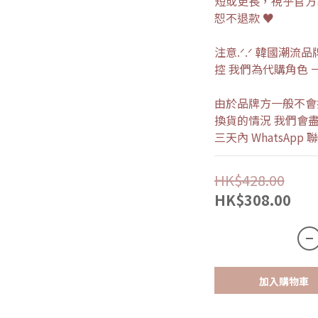
短或更長，視乎官方
恕不退款 ♥
注意.ᐟ.ᐟ 韓國潮
控 我們為代購角色 
由於品牌方一般不會
換貨的情況 我們會盡
三天內 WhatsAp
HK$428.00
HK$308.00
加入購物車