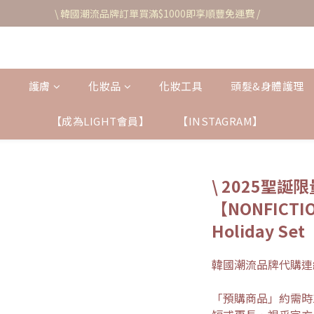
\ 韓國潮流品牌訂單買滿$1000即享順豐免運費 /
護膚
化妝品
化妝工具
頭髮&身體護理
【成為LIGHT會員】
【INSTAGRAM】
\ 2025聖誕限
【NONFICTI
Holiday Set
韓國潮流品牌代購連
「預購商品」約需時1