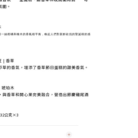
氛圍。
木
與一絲柑橘和檜木的香氣相平衡，喚起人們對新鮮砍伐的聖誕樹的感
 | 香草
莎草的香氣，增添了香草節日蛋糕的甜美香氣。
| 琥珀木
，與香草和開心果完美融合，營造出節慶雞尾酒
32公克×3