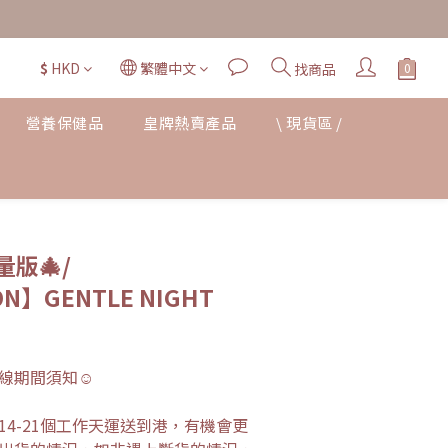
$
HKD
繁體中文
找商品
營養保健品
皇牌熱賣產品
\ 現貨區 /
立即購買
量版🎄/
ON】GENTLE NIGHT
線期間須知☺︎
4-21個工作天運送到港，有機會更