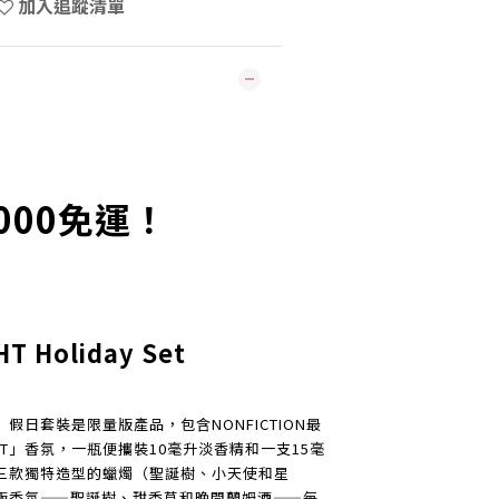
加入追蹤清單
000免運！
T Holiday Set
HT」假日套裝是限量版產品，包含NONFICTION最
IGHT」香氛，一瓶便攜裝10毫升淡香精和一支15毫
三款獨特造型的蠟燭（聖誕樹、小天使和星
版香氛——聖誕樹、甜香草和晚間蘭姆酒——每