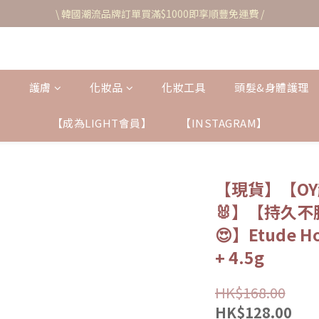
\ 韓國潮流品牌訂單買滿$1000即享順豐免運費 /
護膚
化妝品
化妝工具
頭髮&身體護理
【成為LIGHT會員】
【INSTAGRAM】
【現貨】【OY
🐰】【持久不脫
😍】Etude 
+ 4.5g
HK$168.00
HK$128.00