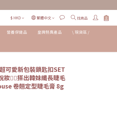
$
HKD
繁體中文
找商品
營養保健品
皇牌熱賣產品
\ 現貨區 /
立即購買
超可愛新包裝鎖匙扣SET
妝🙂‍↔️搽出韓妹纖長睫毛
House 卷翹定型睫毛膏 8g