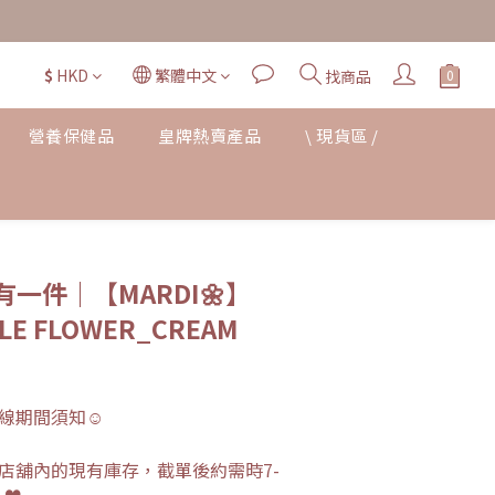
$
HKD
繁體中文
找商品
營養保健品
皇牌熱賣產品
\ 現貨區 /
立即購買
一件｜【MARDI🌼】
PLE FLOWER_CREAM
線期間須知☺︎
店舖內的現有庫存，截單後約需時7-