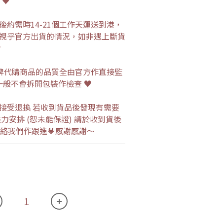
 ♥
約需時14-21個工作天運送到港，
視乎官方出貨的情況，如非遇上斷貨
♥
流品牌代購商品的品質全由官方作直接監
一般不會拆開包裝作檢查 ♥
接受退換 若收到貨品後發現有需要
力安排 (恕未能保證) 請於收到貨後
p 聯絡我們作跟進💗感謝感謝～