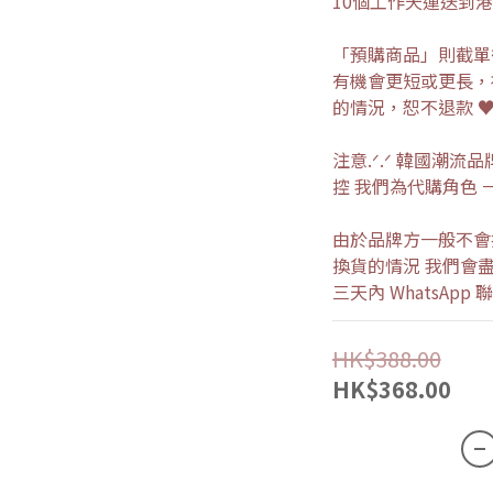
10個工作天運送到港
「預購商品」則截單後
有機會更短或更長，
的情況，恕不退款 
注意.ᐟ.ᐟ 韓國潮
控 我們為代購角色 
由於品牌方一般不會
換貨的情況 我們會盡
三天內 WhatsAp
HK$388.00
HK$368.00