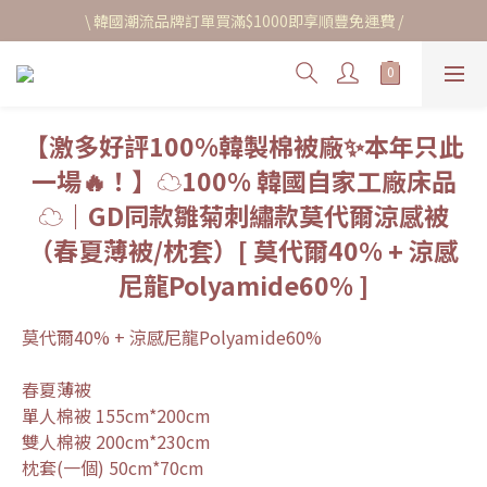
\ 韓國潮流品牌訂單買滿$1000即享順豐免運費 /
【激多好評100%韓製棉被廠✨本年只此
一場🔥！】☁️100% 韓國自家工廠床品
☁️｜GD同款雛菊刺繡款莫代爾涼感被
（春夏薄被/枕套）[ 莫代爾40% + 涼感
尼龍Polyamide60% ]
莫代爾40% + 涼感尼龍Polyamide60%
春夏薄被
單人棉被 155cm*200cm
雙人棉被 200cm*230cm
枕套(一個) 50cm*70cm