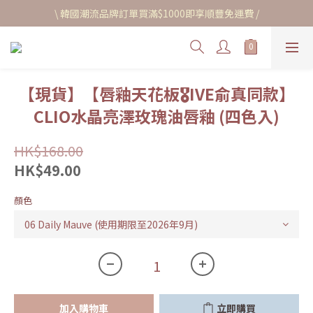
\ 韓國潮流品牌訂單買滿$1000即享順豐免運費 /
【現貨】【唇釉天花板🎖IVE俞真同款】
CLIO水晶亮澤玫瑰油唇釉 (四色入)
HK$168.00
HK$49.00
顏色
加入購物車
立即購買